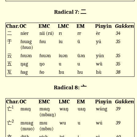
Radical 7: 二
Char.
OC
EMC
LMC
EM
Pinyin
Gakken
二
nier
nii (rɪi)
rɪ
rr
èr
34
于
ɦɪuag
ɦɪu
iu
ü
yú
35
(ɦɪuo)
云
ɦɪuən
ɦɪuən
iuən
üən
yún
35
五
ŋag
ŋo
u
u
wǔ
35
互
ɦag
ɦo
hu
hu
hù
38
Radical 8: 亠
Char.
OC
EMC
LMC
EM
Pinyin
Gakken
1
亡
mɪaŋ
mɪaŋ
waŋ
uaŋ
wáng
39
(mbɪaŋ)
2
亡
mɪuag
mɪu
wu
u
wú
39
(mɪuo)
(mbɪu)