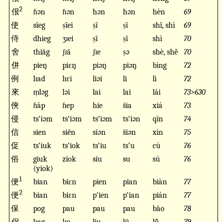
2
佷
ɦən
ɦən
hən
hən
hèn
69
使
sïeg
ṣïei
ṣï
ṣï
shǐ, shì
69
侍
dhieg
ʒɪei
ṣï
ṣï
shì
70
舍
thiăg
ʃɪă
ʃɪe
ṣə
shè, shě
70
併
pieŋ
piɛŋ
piəŋ
piəŋ
bìng
72
例
lɪad
lɪɛi
liəi
li
lì
72
來
ṃləg
ləi
lai
lai
lái
73>630
俠
ɦāp
ɦep
hie
s̆ia
xiá
73
侵
ts‘iəm
ts‘iəm
ts‘iəm
ts‘iən
qīn
74
信
sien
siĕn
siən
s̆iən
xìn
75
促
ts‘iuk
ts‘iok
ts‘iu
ts‘u
cù
76
俗
giuk
ziok
siu
su
sú
76
(yiok)
1
便
bian
biɛn
pien
pian
biàn
77
2
便
bian
biɛn
p‘ien
p‘ian
pián
77
保
pog
pau
pau
pau
bǎo
78