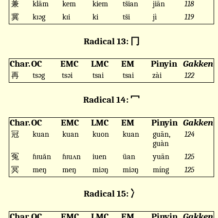
兼
klām
kem
kiem
ts̆ian
jiān
118
冀
kɪəg
kɪi
ki
ts̆i
jì
119
Radical 13: 冂
Char.
OC
EMC
LMC
EM
Pinyin
Gakken
再
tsəg
tsəi
tsai
tsai
zài
122
Radical 14: 冖
Char.
OC
EMC
LMC
EM
Pinyin
Gakken
冠
kuan
kuan
kuon
kuan
guān,
124
guàn
冤
ɦɪuăn
ɦɪuʌn
iuen
üan
yuān
125
冥
meŋ
meŋ
miəŋ
miəŋ
míng
125
Radical 15: 冫
Char.
OC
EMC
LMC
EM
Pinyin
Gakken