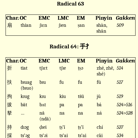
Radical 63
Char.
OC
EMC
LMC
EM
Pinyin
Gakken
扇
thian
ʃɪɛn
ʃɪen
ṣan
shàn,
509
shān
Radical 64: 手扌
Char.
OC
EMC
LMC
EM
Pinyin
Gakken
折
tiat
tʃɪɛt
tʃɪe
ṭṣə
zhé, zhē,
514
shé)
扶
bɪuag
bɪu
fu
fu
fú
517
(bɪuo)
拘
kɪug
kɪu
kiu
ts̆ü
jū
519
拔
băt
bʌt
pa
pa
bá
524>516
拏
…
nă
na
na
ná
524>528
(ndă)
持
dɪəg
ḍɪei
ṭṣ‘ï
ṭṣ‘ï
chí
527
採
ts‘əg
ts‘əi
ts‘ai
ts‘ai
cǎi
534