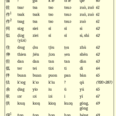
伽
?
gɪă
k‘ie
ts̆‘ie
qié
60
佐
tsar
tsa
tso
tsuə
zuò, zuǒ
61
1
作
tsak
tsak
tso
tsuə
zuō, zuò
61
2
作
tsag
tsa
tso
tsuə
zuò
61
伺
siəg
siei
sï
sï
sì
62
似
ḍiəg
ziei
sï
sï
sì, shì
62
(yiəi)
住
dɪug
ḍɪu
tʃɪu
ṭṣu
zhù
62
伸
thien
ʃɪĕn
ʃɪən
ṣen
shēn
62
但
dan
dan
tan
tan
dàn
63
低
ter
tei
tiəi
ti
dī
64
伴
buan
buan
puon
pan
bàn
65
佉
k‘ɪog
k‘ɪo
k‘iu
?
qū
(920>287)
余
ḍiag
yio
iu
ü
yú
65
依
ɪər
ɪəi
iəi
i
yī
67
供
kɪuŋ
kɪoŋ
kioŋ
kuəŋ
gōng,
69
gòng
1
佷
ɦəŋ
ɦəŋ
həŋ
həŋ
héng
69