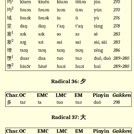
1
均
kiuen
kiuĕn
kiuən
ts̆üən
jūn
270
2
均
ɦɪuən
ɦɪuən
iuən
üən
yùn
270
域
ɦɪuək
ɦɪuək
iu
ü
yù
276
堂
daŋ
daŋ
t‘aŋ
t‘aŋ
táng
278
1
塞
sək
sək
so
sə
sè
283
2
塞
səg
səi
sai
sai
sài, sāi
283
增
tsəŋ
tsəŋ
tsəŋ
tsəŋ
zēng
286
1
墮
duar
dua
tuo
tuə
duǒ, duò
289>280
2
墮
hiuə̆r
hiuĕ
huəi
huəi
huī
289>280
Radical 36: 夕
Char.
OC
EMC
LMC
EM
Pinyin
Gakken
多
tar
ta
tuo
tuə
duō
298
Radical 37: 大
Char.
OC
EMC
LMC
EM
Pinyin
Gakken