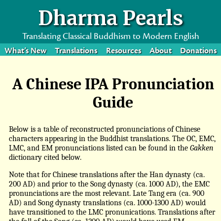
Dharma Pearls
Translating Classical Buddhism to Modern English
What’s New
Translations
Resources
About
Donations
A Chinese IPA Pronunciation
Guide
Below is a table of reconstructed pronunciations of Chinese
characters appearing in the Buddhist translations. The OC, EMC,
LMC, and EM pronunciations listed can be found in the
Gakken
dictionary cited below.
Note that for Chinese translations after the Han dynasty (ca.
200 AD) and prior to the Song dynasty (ca. 1000 AD), the EMC
pronunciations are the most relevant. Late Tang era (ca. 900
AD) and Song dynasty translations (ca. 1000-1300 AD) would
have transitioned to the LMC pronunications. Translations after