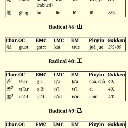
(mbɪuəi)
屢
g̊lɪug
lɪu
liu
lü
lǚ
386
Radical 46: 山
Char.
OC
EMC
LMC
EM
Pinyin
Gakken
崛
gɪuət
gɪuət
kiu
ts̆üe
jué, juè
393>80
Radical 48: 工
Char.
OC
EMC
LMC
EM
Pinyin
Gakken
1
差
ts‘ăr
ṭṣ‘ă
ṭṣ‘a
ṭṣ‘a
chā, chà
401
2
差
ts‘ïar
ṭṣ‘ïĕ
ṭṣ‘ï
ts‘ï
ci
401
3
差
ts‘ăd
ṭṣ‘ăi
ṭṣ‘ai
ṭṣ‘ai
chāi
401
Radical 49: 己
Char.
OC
EMC
LMC
EM
Pinyin
Gakken