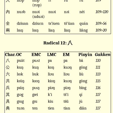
入
niəp
niəp
rɪ
ru
rù
109
(rɪəp)
內
nuəb
nuəi
nuəi
nəi
nèi
109>120
(nduəi)
全
dziuan
dziuɛn
ts‘iuen
ts̆‘üan
quán
109>56
兩
lɪaŋ
lɪaŋ
liaŋ
liaŋ
liǎng
109>20
Radical 12: 八
Char.
OC
EMC
LMC
EM
Pinyin
Gakken
八
puăt
puʌt
pa
pa
bā
110
公
kuŋ
kuŋ
koŋ
kuəŋ
gōng
111
六
lɪok
lɪuk
liəu
liəu
liù
113
共
kɪŭŋ
kɪoŋ
kioŋ
kuəŋ
gòng
115
兵
pɪăŋ
pɪʌŋ
piəŋ
piəŋ
bīng
116
其
gɪəg
gɪei
k‘i
ts̆‘i
qí
117
具
gɪug
gɪu
kiu
ts̆ü
jù
117
典
tuən
ten
tien
tian
diǎn
117