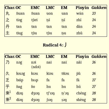
Char.
OC
EMC
LMC
EM
Pinyin
Gakken
丸
ɦuan
ɦuan
uon
uan
wán
23
之
tiəg
tʃɪei
ṭṣï
ṭṣï
zhī
24
丹
tan
tan
tan
tan
dān
24
主
tiug
tʃɪu
tʃɪu
ṭṣu
zhǔ
24
Radical 4: 丿
Char.
OC
EMC
LMC
EM
Pinyin
Gakken
乃
nəg
nəi
nai
nai
nǎi
26
(ndəi)
久
kɪuəg
kɪəu
kiəu
ts̆iəu
jiǔ
26
乏
bɪăp
bɪʌp
fa
fa
fá
27
乎
ɦag
ɦo
hu
hu
hū
27
1
乘
diəŋ
dʒɪəŋ
tʃ‘ɪəŋ
ṭṣ‘əŋ
chéng
28
2
乘
diəŋ
dʒɪəŋ
ʃɪəŋ
ṣəŋ
shèng
28