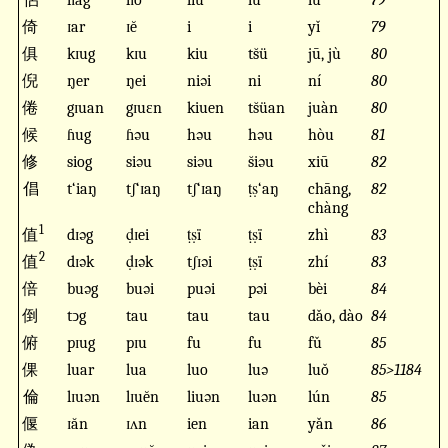
侶
lɪag
lɪo
liu
lü
lǚ
79
倚
ɪar
ɪĕ
i
i
yǐ
79
俱
kɪug
kɪu
kiu
ts̆ü
jū, jù
80
倪
ŋer
ŋei
niəi
ni
ní
80
倦
gɪuan
gɪuɛn
kiuen
ts̆üan
juàn
80
候
ɦug
ɦəu
həu
həu
hòu
81
修
siog
siəu
siəu
s̆iəu
xiū
82
倡
t‘iaŋ
tʃ‘ɪaŋ
tʃ‘ɪaŋ
ṭṣ‘aŋ
chāng,
82
chàng
1
值
dɪəg
ḍɪei
ṭṣï
ṭṣï
zhì
83
2
值
dɪək
ḍɪək
tʃɪəi
ṭṣï
zhí
83
倍
buəg
buəi
puəi
pəi
bèi
84
倒
tↄg
tau
tau
tau
dǎo, dào
84
俯
pɪug
pɪu
fu
fu
fǔ
85
倮
luar
lua
luo
luə
luǒ
85>1184
倫
lɪuən
lɪuĕn
liuən
luən
lún
85
偃
ɪăn
ɪʌn
ien
ian
yǎn
86