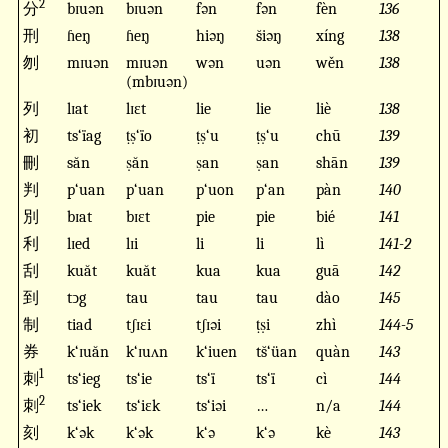
2
分
bɪuən
bɪuən
fən
fən
fèn
136
刑
ɦeŋ
ɦeŋ
hiəŋ
s̆iəŋ
xíng
138
刎
mɪuən
mɪuən
wən
uən
wěn
138
(mbɪuən)
列
lɪat
lɪɛt
lie
lie
liè
138
初
ts‘ïag
ṭṣ‘ïo
ṭṣ‘u
ṭṣ‘u
chū
139
刪
săn
ṣăn
ṣan
ṣan
shān
139
判
p‘uan
p‘uan
p‘uon
p‘an
pàn
140
別
bɪat
bɪɛt
pie
pie
bié
141
利
lɪed
lɪi
li
li
lì
141-2
刮
kuăt
kuăt
kua
kua
guā
142
到
tↄg
tau
tau
tau
dào
145
制
tiad
tʃɪɛi
tʃɪəi
ṭṣi
zhì
144-5
券
k‘ɪuăn
k‘ɪuʌn
k‘iuen
ts̆‘üan
quàn
143
1
刺
ts‘ieg
ts‘ie
ts‘ï
ts‘ï
cì
144
2
刺
ts‘iek
ts‘iɛk
ts‘iəi
…
n/a
144
刻
k‘ək
k‘ək
k‘ə
k‘ə
kè
143