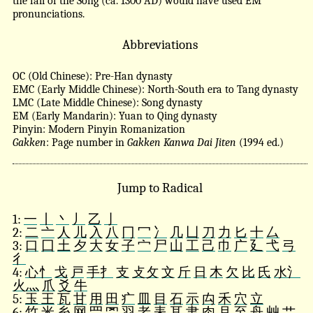
the fall of the Song (ca. 1300 AD) would have used EM
pronunciations.
Abbreviations
OC (Old Chinese): Pre-Han dynasty
EMC (Early Middle Chinese): North-South era to Tang dynasty
LMC (Late Middle Chinese): Song dynasty
EM (Early Mandarin): Yuan to Qing dynasty
Pinyin: Modern Pinyin Romanization
Gakken
: Page number in
Gakken Kanwa Dai Jiten
(1994 ed.)
Jump to Radical
1:
一
丨
丶
丿
乙
亅
2:
二
亠
人
儿
入
八
冂
冖
冫
几
凵
刀
力
匕
十
厶
3:
口
囗
土
夕
大
女
子
宀
尸
山
工
己
巾
广
廴
弋
弓
彳
4:
心忄
戈
戸
手扌
支
攴攵
文
斤
日
木
欠
比
氏
水氵
火灬
爪
爻
牛
5:
玉 王
瓦
甘
用
田
疒
皿
目
石
示
禸
禾
穴
立
6:
竹
米
糸
网 罒 罓
羽
老
耒
耳
聿
肉 月
至
舟
艸 艹