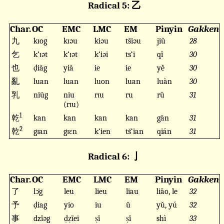
Radical 5: 乙
Char.
OC
EMC
LMC
EM
Pinyin
Gakken
九
kɪog
kɪəu
kiəu
ts̆iəu
jiǔ
28
乞
k‘ɪət
k‘ɪət
k‘iəi
ts‘i
qǐ
30
也
ḍiăg
yiă
ie
ie
yě
30
亂
luan
luan
luon
luan
luàn
30
乳
niŭg
niu
rɪu
ru
rǔ
31
(rɪu)
1
乾
kan
kan
kan
kan
gān
31
2
乾
gɪan
gɪɛn
k‘ien
ts̆‘ian
qián
31
Radical 6: 亅
Char.
OC
EMC
LMC
EM
Pinyin
Gakken
了
lↄ̈g
leu
lieu
liau
liǎo, le
32
予
ḍiag
yio
iu
ü
yǔ, yú
32
事
dzïəg
ḍẓïei
ṣï
ṣï
shì
33