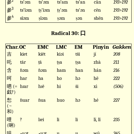
2
參
ts‘əm
ts‘əm
ts‘am
ts‘an
cān
193>192
3
參
ts‘ïəm
ṭṣ‘ïəm
ṭṣ‘əm
ts‘ən
cēn
193>192
4
參
sïəm
ṣïəm
ṣəm
ṣən
shēn
193>192
Radical 30: 口
Char.
OC
EMC
LMC
EM
Pinyin
Gakken
吉
kiet
kiĕt
kiəi
ts̆i
jí
208
吒
tăr
ṭă
ṭṣa
ṭṣa
zhà
211
含
ɦəm
ɦəm
ham
han
hán
216
呵
har
ha
ho
hə
hē
222
呬 (=
hɪar
hɪĕ
hi
s̆i
xì
(506)
戯?)
惒
ɦuar
ɦua
huo
hə
hé
227
(~
和)
哩
?
lɪei
li
li
lī, lǐ
235
(唎)
嗢
•uət
•uət
u
u
wū
245