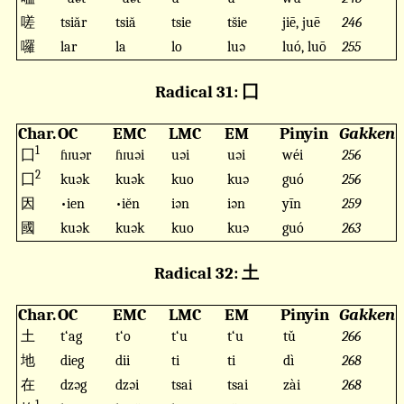
嗟
tsiăr
tsiă
tsie
ts̆ie
jiē, juē
246
囉
lar
la
lo
luə
luó, luō
255
Radical 31: 囗
Char.
OC
EMC
LMC
EM
Pinyin
Gakken
1
囗
ɦɪuər
ɦɪuəi
uəi
uəi
wéi
256
2
囗
kuək
kuək
kuo
kuə
guó
256
因
•ien
•iĕn
iən
iən
yīn
259
國
kuək
kuək
kuo
kuə
guó
263
Radical 32: 土
Char.
OC
EMC
LMC
EM
Pinyin
Gakken
土
t‘ag
t‘o
t‘u
t‘u
tǔ
266
地
dieg
dii
ti
ti
dì
268
在
dzəg
dzəi
tsai
tsai
zài
268