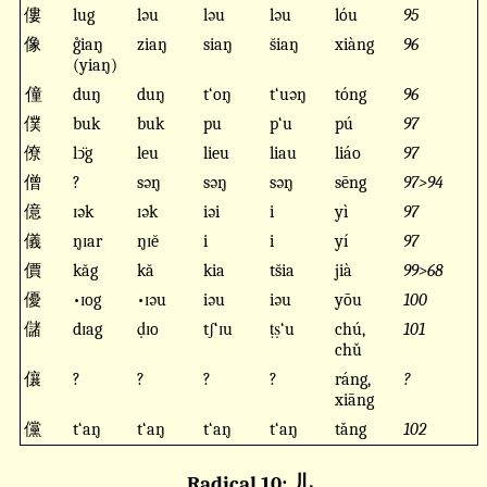
僂
lug
ləu
ləu
ləu
lóu
95
像
g̊iaŋ
ziaŋ
siaŋ
s̆iaŋ
xiàng
96
(yiaŋ)
僮
duŋ
duŋ
t‘oŋ
t‘uəŋ
tóng
96
僕
buk
buk
pu
p‘u
pú
97
僚
lↄ̈g
leu
lieu
liau
liáo
97
僧
?
səŋ
səŋ
səŋ
sēng
97>94
億
ɪək
ɪək
iəi
i
yì
97
儀
ŋɪar
ŋɪĕ
i
i
yí
97
價
kăg
kă
kia
ts̆ia
jià
99>68
優
•ɪog
•ɪəu
iəu
iəu
yōu
100
儲
dɪag
ḍɪo
tʃ‘ɪu
ṭṣ‘u
chú,
101
chǔ
儴
?
?
?
?
ráng,
?
xiāng
儻
t‘aŋ
t‘aŋ
t‘aŋ
t‘aŋ
tǎng
102
Radical 10: 儿