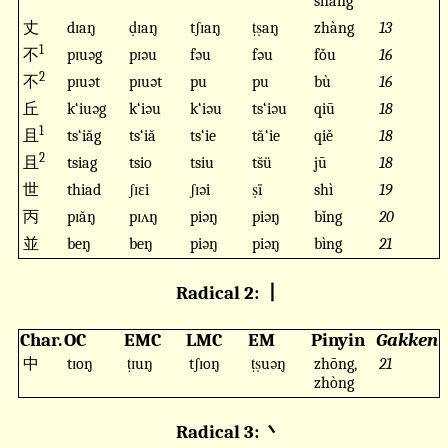
shǎng
丈
dɪaŋ
ḍɪaŋ
tʃɪaŋ
ṭṣaŋ
zhàng
13
1
不
pɪuəg
pɪəu
fəu
fəu
fǒu
16
2
不
pɪuət
pɪuət
pu
pu
bù
16
丘
k‘iuəg
k‘iəu
k‘iəu
ts‘iəu
qiū
18
1
且
ts‘iăg
ts‘iă
ts‘ie
tă‘ie
qiě
18
2
且
tsiag
tsio
tsiu
ts̆ü
jū
18
世
thiad
ʃɪɛi
ʃɪəi
ṣï
shì
19
丙
pɪăŋ
pɪʌŋ
piəŋ
piəŋ
bǐng
20
並
beŋ
beŋ
piəŋ
piəŋ
bìng
21
Radical 2: 丨
Char.
OC
EMC
LMC
EM
Pinyin
Gakken
中
tɪoŋ
ṭɪuŋ
tʃɪoŋ
ṭṣuəŋ
zhōng,
21
zhòng
Radical 3: 丶