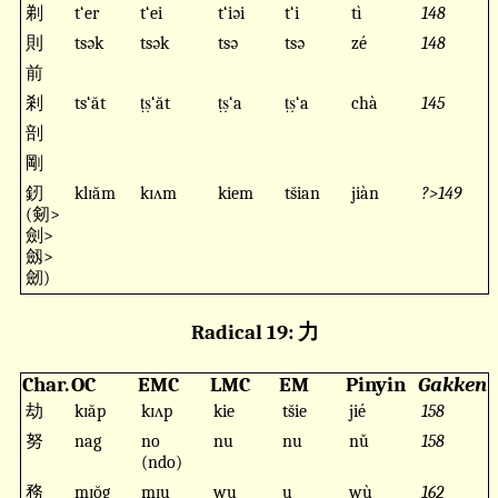
剃
t‘er
t‘ei
t‘iəi
t‘i
tì
148
則
tsək
tsək
tsə
tsə
zé
148
前
剎
ts‘ăt
ṭṣ‘ăt
ṭṣ‘a
ṭṣ‘a
chà
145
剖
剛
釰
klɪăm
kɪʌm
kiem
ts̆ian
jiàn
?>149
(剱>
劍>
劔>
劒)
Radical 19: 力
Char.
OC
EMC
LMC
EM
Pinyin
Gakken
劫
kɪăp
kɪʌp
kie
ts̆ie
jié
158
努
nag
no
nu
nu
nǔ
158
(ndo)
務
mɪŏg
mɪu
wu
u
wù
162