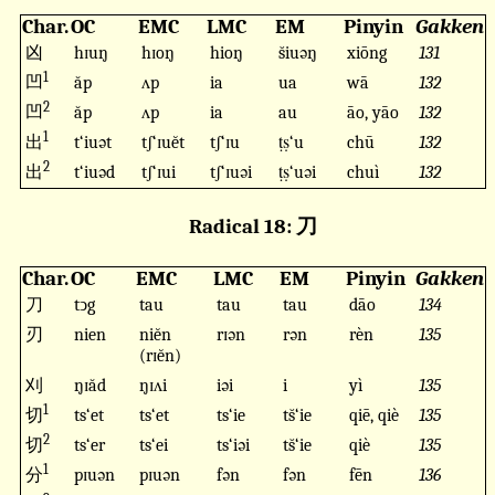
Char.
OC
EMC
LMC
EM
Pinyin
Gakken
凶
hɪuŋ
hɪoŋ
hioŋ
s̆iuəŋ
xiōng
131
1
凹
ăp
ʌp
ia
ua
wā
132
2
凹
ăp
ʌp
ia
au
āo, yāo
132
1
出
t‘iuət
tʃ‘ɪuĕt
tʃ‘ɪu
ṭṣ‘u
chū
132
2
出
t‘iuəd
tʃ‘ɪui
tʃ‘ɪuəi
ṭṣ‘uəi
chuì
132
Radical 18: 刀
Char.
OC
EMC
LMC
EM
Pinyin
Gakken
刀
tↄg
tau
tau
tau
dāo
134
刃
nien
niĕn
rɪən
rən
rèn
135
(rɪĕn)
刈
ŋɪăd
ŋɪʌi
iəi
i
yì
135
1
切
ts‘et
ts‘et
ts‘ie
ts̆‘ie
qiē, qiè
135
2
切
ts‘er
ts‘ei
ts‘iəi
ts̆‘ie
qiè
135
1
分
pɪuən
pɪuən
fən
fən
fēn
136