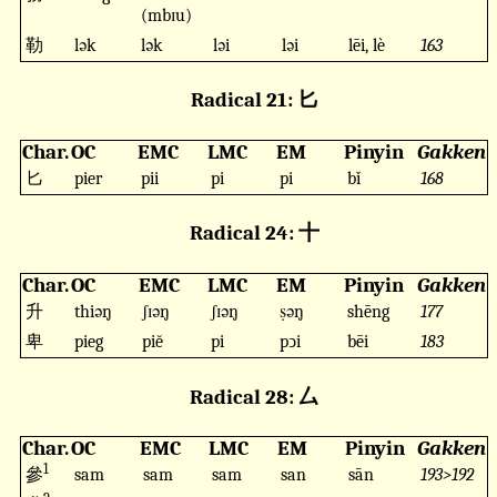
(mbɪu)
勒
lək
lək
ləi
ləi
lēi, lè
163
Radical 21: 匕
Char.
OC
EMC
LMC
EM
Pinyin
Gakken
匕
pier
pii
pi
pi
bǐ
168
Radical 24: 十
Char.
OC
EMC
LMC
EM
Pinyin
Gakken
升
thiəŋ
ʃɪəŋ
ʃɪəŋ
ṣəŋ
shēng
177
卑
pieg
piĕ
pi
pↄi
bēi
183
Radical 28: 厶
Char.
OC
EMC
LMC
EM
Pinyin
Gakken
1
參
sam
sam
sam
san
sān
193>192