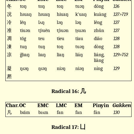
冬
toŋ
toŋ
toŋ
tuəŋ
dōng
126
况
hɪuaŋ
hɪuaŋ
hiuaŋ
k‘uaŋ
kuàng
127>719
冷
lĕŋ
lʌŋ
ləŋ
ləŋ
lěng
127
准
tiuən
tʃɪuĕn
tʃɪuən
ṭṣuən
zhǔn
127
凋
tög
teu
tieu
tiau
diāo
128
凍
tuŋ
tuŋ
toŋ
tuəŋ
dòng
128
凉
g̊lɪaŋ
lɪaŋ
liaŋ
liáŋ
liáng,
129>752
liàng
凝
ŋɪəŋ
ŋɪəŋ
niəŋ
niəŋ
níng
129
凞
Radical 16: 几
Char.
OC
EMC
LMC
EM
Pinyin
Gakken
凡
bɪăm
bɪʌm
fan
fan
fán
130
Radical 17: 凵