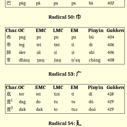
巴
păg
pă
pa
pa
bā
402
Radical 50: 巾
Char.
OC
EMC
LMC
EM
Pinyin
Gakken
布
pag
po
pu
pu
bù
404
帝
teg
tei
tiei
ti
dì
406
師
sïer
ṣïi
ṣï
ṣï
shī
406
常
dhiaŋ
ʒɪaŋ
ʃɪaŋ
ṭṣ‘aŋ
cháng
408
Radical 53: 广
Char.
OC
EMC
LMC
EM
Pinyin
Gakken
底
ter
tei
tiəi
ti
dǐ
418
1
度
dag
do
tu
tu
dù
419
2
度
dak
dak
to
tuə
duó
419
Radical 54: 廴