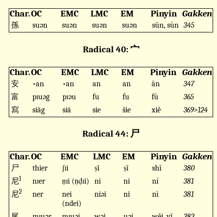
Char.
OC
EMC
LMC
EM
Pinyin
Gakken
孫
suən
suən
suən
suən
sūn, sùn
345
Radical 40: 宀
Char.
OC
EMC
LMC
EM
Pinyin
Gakken
安
•an
•an
an
an
ān
347
富
pɪuəg
pɪəu
fu
fu
fù
365
寫
siăg
siă
sie
s̆ie
xiě
369>124
Radical 44: 尸
Char.
OC
EMC
LMC
EM
Pinyin
Gakken
尸
thier
ʃɪi
ṣï
ṣï
shī
380
1
尼
nɪer
ṇɪi (ṇḍɪi)
ni
ni
ní
381
2
尼
ner
nei
niəi
ni
nì
381
(ndei)
尾
mɪuər
mɪuəi
wəi
uəi
wěi, yǐ
382