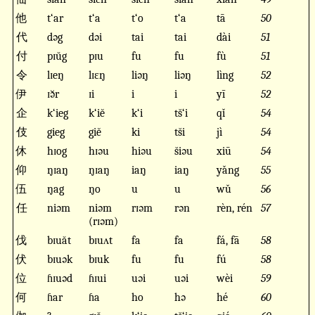
他
t‘ar
t‘a
t‘o
t‘a
tā
50
代
dəg
dəi
tai
tai
dài
51
付
pɪŭg
pɪu
fu
fu
fù
51
令
lɪeŋ
lɪɛŋ
liəŋ
liəŋ
lìng
52
伊
ɪə̆r
ɪi
i
i
yī
52
企
k‘ieg
k‘iĕ
k‘i
ts̆‘i
qǐ
54
伎
gieg
giĕ
ki
ts̆i
jì
54
休
hɪog
hɪəu
hiəu
s̆iəu
xiū
54
仰
ŋɪaŋ
ŋɪaŋ
iaŋ
iaŋ
yǎng
55
伍
ŋag
ŋo
u
u
wǔ
56
任
niəm
niəm
rɪəm
rən
rèn, rén
57
(rɪəm)
伐
bɪuăt
bɪuʌt
fa
fa
fá, fā
58
伏
bɪuək
bɪuk
fu
fu
fú
58
位
ɦɪuəd
ɦɪui
uəi
uəi
wèi
59
何
ɦar
ɦa
ho
hə
hé
60