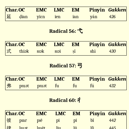
Char.
OC
EMC
LMC
EM
Pinyin
Gakken
延
ḍian
yiɛn
ien
ian
yán
426
Radical 56: 弋
Char.
OC
EMC
LMC
EM
Pinyin
Gakken
式
thiək
sɪək
sɪəi
ṣï
shì
430
Radical 57: 弓
Char.
OC
EMC
LMC
EM
Pinyin
Gakken
弗
pɪuət
pɪuət
fu
fu
fú
432
Radical 60: 彳
Char.
OC
EMC
LMC
EM
Pinyin
Gakken
彼
pɪar
pɪĕ
pi
pi
bǐ
442
律
lɪuət
lɪuĕt
liu
lü
lǜ
445