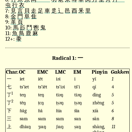
虫
行
衣
7:
見
言
貝
走
足
車
辵 辶
邑
酉
釆
里
8:
金
門
阜
隹
9:
革
頁
10:
馬
髟
鬥
鬯
鬼
11:
魚
鳥
鹿
麻
12+:
黍
Radical 1: 一
Char.
OC
EMC
LMC
EM
Pinyin
Gakken
一
iet
iĕt
iəi
i
yī
1
七
ts‘iet
ts‘iĕt
ts‘iəi
ts̆‘i
qī
4
1
丁
teŋ
teŋ
tiəŋ
tiəŋ
dīng
5
2
丁
tĕŋ
ṭɛŋ
ṭṣəŋ
ṭṣəŋ
zhēng
5
下
ɦăg
ɦă
ɦia
s̆ia
xià
6
三
sam
sam
sam
san
sān
8
上
dhiaŋ
ʒɪaŋ
ʃɪaŋ
ṣaŋ
shàng,
11