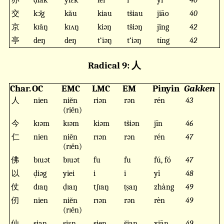
亦
ḍiăk
yiɛk
iei
i
yì
40
交
kↄ̆g
kău
kiau
ts̆iau
jiāo
40
京
kɪăŋ
kɪʌŋ
kiəŋ
ts̆iəŋ
jīng
42
亭
deŋ
deŋ
t‘iəŋ
t‘iəŋ
tíng
42
Radical 9: 人
Char.
OC
EMC
LMC
EM
Pinyin
Gakken
人
nien
niĕn
riən
rən
rén
43
(riĕn)
今
kɪəm
kɪəm
kiəm
ts̆iən
jīn
46
仁
nien
niĕn
rɪən
rən
rén
47
(rɪĕn)
佛
bɪuət
bɪuət
fu
fu
fú, fó
47
以
ḍiəg
yiei
i
i
yǐ
48
仗
dɪaŋ
ḍɪaŋ
tʃɪaŋ
ṭṣaŋ
zhàng
49
仞
nien
niĕn
rɪən
rən
rèn
49
(rɪĕn)
仙
sian
siɛn
sien
s̆ian
xiān
49