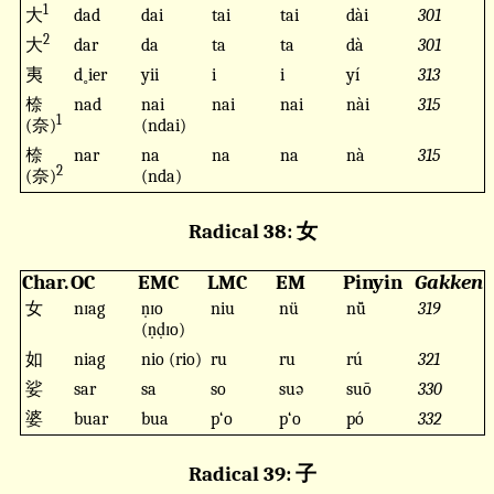
1
大
dad
dai
tai
tai
dài
301
2
大
dar
da
ta
ta
dà
301
夷
d˳ier
yii
i
i
yí
313
㮈
nad
nai
nai
nai
nài
315
1
(奈)
(ndai)
㮈
nar
na
na
na
nà
315
2
(奈)
(nda)
Radical 38: 女
Char.
OC
EMC
LMC
EM
Pinyin
Gakken
女
nɪag
ṇɪo
niu
nü
nǚ
319
(ṇḍɪo)
如
niag
nio (rio)
ru
ru
rú
321
娑
sar
sa
so
suə
suō
330
婆
buar
bua
p‘o
p‘o
pó
332
Radical 39: 子