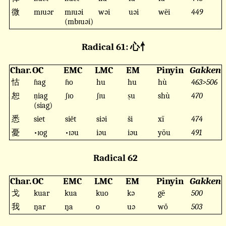
微
mɪuər
mɪuəi
wəi
uəi
wēi
449
(mbɪuəi)
Radical 61: 心忄
Char.
OC
EMC
LMC
EM
Pinyin
Gakken
怙
ɦag
ɦo
hu
hu
hù
463>506
恕
ṇiag
ʃɪo
ʃɪu
ṣu
shù
470
(siag)
悉
siet
siĕt
siəi
s̆i
xī
474
憂
•ɪog
•ɪəu
iəu
iəu
yōu
491
Radical 62
Char.
OC
EMC
LMC
EM
Pinyin
Gakken
戈
kuar
kua
kuo
kə
gē
500
我
ŋar
ŋa
o
uə
wǒ
503