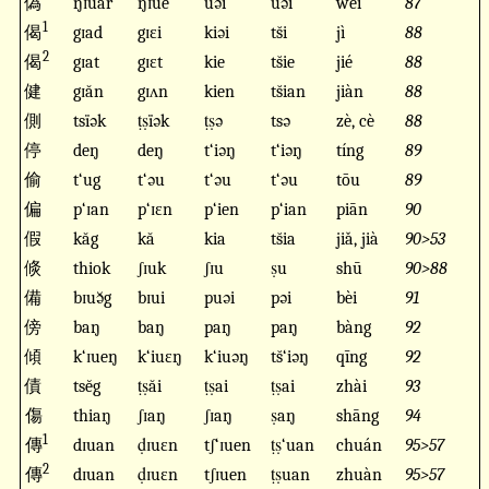
偽
ŋɪuar
ŋɪuĕ
uəi
uəi
wěi
87
1
偈
gɪad
gɪɛi
kiəi
ts̆i
jì
88
2
偈
gɪat
gɪɛt
kie
ts̆ie
jié
88
健
gɪăn
gɪʌn
kien
ts̆ian
jiàn
88
側
tsïək
ṭṣïək
ṭṣə
tsə
zè, cè
88
停
deŋ
deŋ
t‘iəŋ
t‘iəŋ
tíng
89
偷
t‘ug
t‘əu
t‘əu
t‘əu
tōu
89
偏
p‘ɪan
p‘ɪɛn
p‘ien
p‘ian
piān
90
假
kăg
kă
kia
ts̆ia
jiǎ, jià
90>53
倐
thiok
ʃɪuk
ʃɪu
ṣu
shū
90>88
備
bɪuə̆g
bɪui
puəi
pəi
bèi
91
傍
baŋ
baŋ
paŋ
paŋ
bàng
92
傾
k‘ɪueŋ
k‘iuɛŋ
k‘iuəŋ
ts̆‘iəŋ
qīng
92
債
tsĕg
ṭṣăi
ṭṣai
ṭṣai
zhài
93
傷
thiaŋ
ʃɪaŋ
ʃɪaŋ
ṣaŋ
shāng
94
1
傳
dɪuan
ḍɪuɛn
tʃ‘ɪuen
ṭṣ‘uan
chuán
95>57
2
傳
dɪuan
ḍɪuɛn
tʃɪuen
ṭṣuan
zhuàn
95>57