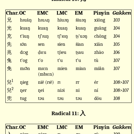
Char.
OC
EMC
LMC
EM
Pinyin
Gakken
兄
hɪuăŋ
hɪuʌŋ
hiuəŋ
s̆iuəŋ
xiōng
103
光
kuaŋ
kuaŋ
kuaŋ
kuaŋ
guāng
104
充
t‘iuŋ
tʃ‘ɪuŋ
tʃ‘ɪoŋ
ṭṣ‘uəŋ
chōng
104
先
sə̄n
sen
sien
s̆ian
xiān
105
兆
dɪↄg
ḍɪɛu
tʃɪeu
ṭṣau
zhào
106
兔
t‘og
t‘o
t‘u
t‘u
tù
107
免
mɪə̆n
mɪɛn
mien
mian
miǎn
107
(mbɪɛn)
1
兒
ŋieg
niĕ (rɪĕ)
rɪ
rr
ér
108>107
2
兒
ŋer
ŋei
niəi
ni
ní
108>107
兜
tug
təu
təu
təu
dōu
108
Radical 11: 入
Char.
OC
EMC
LMC
EM
Pinyin
Gakken